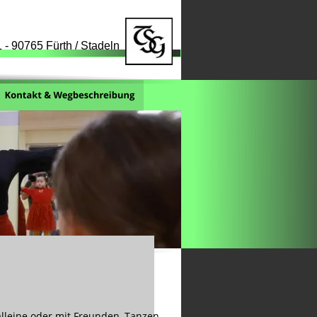
 - 90765 Fürth / Stadeln
alleine oder mit Freunden, Tanzen 