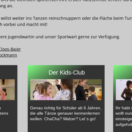
ang an.
 willst weiter ins Tanzen reinschnuppern oder die Fläche beim Tur
 vorbei und macht mit!
sere Jugendwartin und unser Sportwart gerne zur Verfügung. 
Cloos-Baier
tockmann
Der Kids-Club
h 
Genau richtig für Schüler ab 6 Jahren, 
Ihr habt 
nzens 
die alle Tänze genauer kennenlernen 
wollt nu
wollen. ChaCha? Walzer? Let`s go!
einsteige
aufgehob