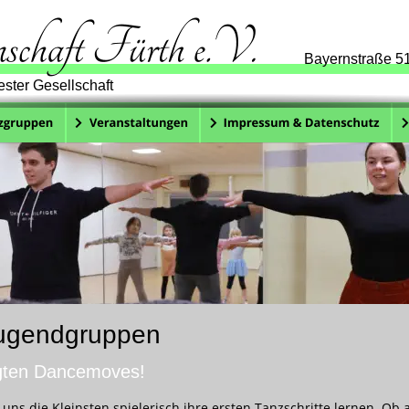
Bayernstraße 51
ester Gesellschaft
Jugendgruppen
agten Dancemoves!
uns die Kleinsten spielerisch ihre ersten Tanzschritte lernen. Ob 